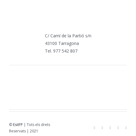
C/ Camí de la Partió s/n
43100 Tarragona
Tel. 977 542 807
©
EsitFP
| Tots els drets
Reservats | 2021