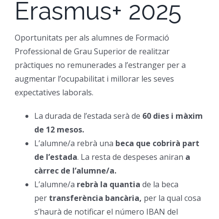
Erasmus+ 2025
CFGM Manteniment Electr
CFGS Administració i Finan
Formació Ocupacional
Acreditació de competències
Oportunitats per als alumnes de Formació
CFGS Comerç Internaciona
CP Operacions auxiliars d
Beques
Notícies
Professional de Grau Superior de realitzar
pràctiques no remunerades a l’estranger per a
CFGS Màrqueting i Publicit
Borsa de Treball
Qui Som
augmentar l’ocupabilitat i millorar les seves
expectatives laborals.
CFGS Sistemes Electrotècni
Catàleg de serveis
On Som
La durada de l’estada serà de
60 dies i màxim
de 12 mesos.
CFGS Assistència a la Dire
Certificació d’idiomes
Instal·lacions
L’alumne/a rebrà una
beca que cobrirà part
de l’estada
. La resta de despeses aniran
a
càrrec de l’alumne/a.
CFGS Gestió de vendes i e
Estada a l’empresa
Contacte
L’alumne/a
rebrà la quantia
de la beca
per
transferència bancària,
per la qual cosa
CFGS Desenvolupament d’a
Mobilitat | Erasmus +
s’haurà de notificar el número IBAN del