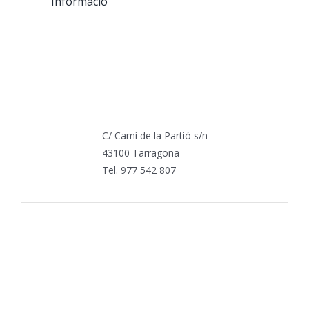
´Informació
C/ Camí de la Partió s/n
43100 Tarragona
Tel. 977 542 807