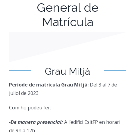
General de
CFGM Manteniment Electr
CFGS Administració i Finan
Formació Ocupacional
Acreditació de competències
Matrícula
CFGS Comerç Internaciona
CP Operacions auxiliars d
Beques
Notícies
CFGS Màrqueting i Publicit
Borsa de Treball
Qui Som
CFGS Sistemes Electrotècni
Catàleg de serveis
On Som
Grau Mitjà
Període de matrícula Grau Mitjà:
Del 3 al 7 de
CFGS Assistència a la Dire
Certificació d’idiomes
Instal·lacions
juliol de 2023
CFGS Gestió de vendes i e
Estada a l’empresa
Contacte
Com ho podeu fer:
-De manera presencial:
A l’edifici EsitFP en horari
CFGS Desenvolupament d’a
Mobilitat | Erasmus +
de 9h a 12h