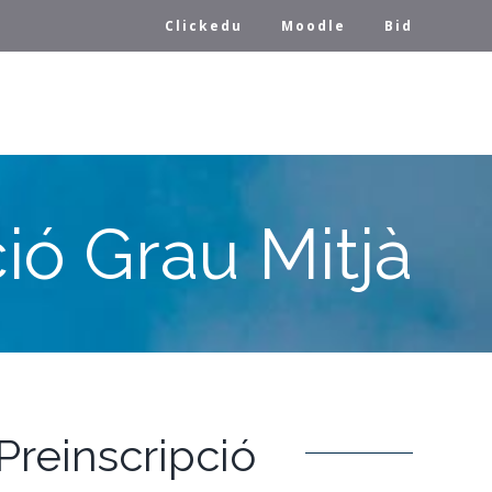
Clickedu
Moodle
Bid
ió Grau Mitjà
Preinscripció