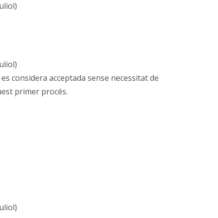
liol)
liol)
ça es considera acceptada sense necessitat de
uest primer procés.
liol)