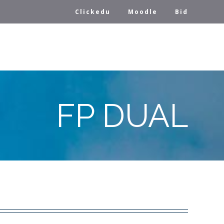
Clickedu
Moodle
Bid
FP DUAL