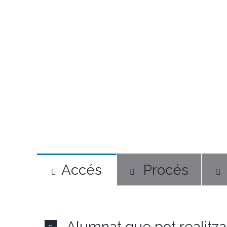
Accés
Procés
Alumnat que pot realitz