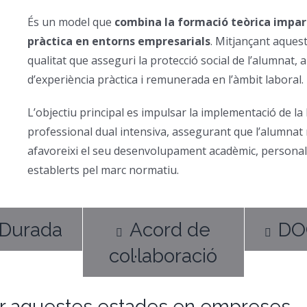
És un model que
combina la formació teòrica impar
pràctica en entorns empresarials
. Mitjançant aques
qualitat que asseguri la protecció social de l’alumnat, 
d’experiència pràctica i remunerada en l’àmbit laboral.
L’objectiu principal es impulsar la implementació de la
professional dual intensiva, assegurant que l’alumnat 
afavoreixi el seu desenvolupament acadèmic, personal i
establerts pel marc normatiu.
Durada
Acord de
DO
col·laboració
ar aquestes estades en empreses