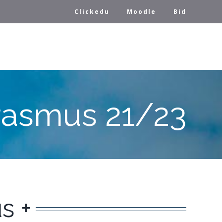
Clickedu
Moodle
Bid
rasmus 21/23
s +