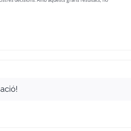
 nostres decisions. Amb aquests grans resultats, no
ació!