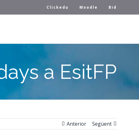
Clickedu
Moodle
Bid
days a EsitFP
Anterior
Següent