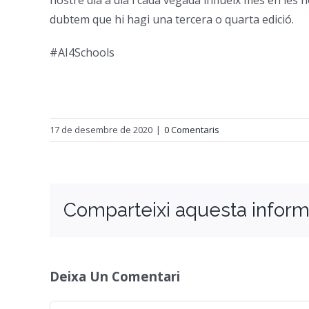
nostre dia a dia i cada vegada influeix més en les
dubtem que hi hagi una tercera o quarta edició.
#AI4Schools
17 de desembre de 2020
|
0 Comentaris
Comparteixi aquesta inform
Deixa Un Comentari