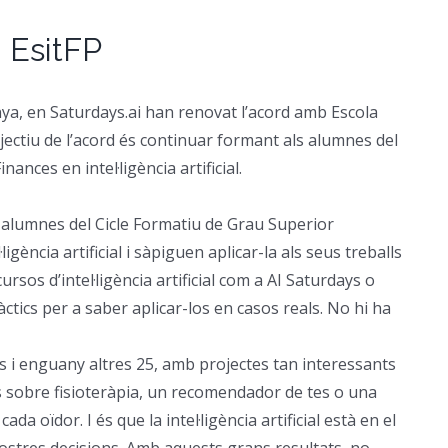
a EsitFP
nya, en Saturdays.ai han renovat l’acord amb Escola
jectiu de l’acord és continuar formant als alumnes del
ances en intel·ligència artificial.
 alumnes del Cicle Formatiu de Grau Superior
igència artificial i sàpiguen aplicar-la als seus treballs
cursos d’intel·ligència artificial com a AI Saturdays o
àctics per a saber aplicar-los en casos reals. No hi ha
s i enguany altres 25, amb projectes tan interessants
 sobre fisioteràpia, un recomendador de tes o una
 oïdor. I és que la intel·ligència artificial està en el