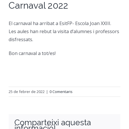
Carnaval 2022
CFGM Manteniment Electr
CFGS Administració i Finan
Formació Ocupacional
Acreditació de competències
El carnaval ha arribat a EsitFP- Escola Joan XXIII.
CFGS Comerç Internaciona
CP Operacions auxiliars d
Beques
Notícies
Les aules han rebut la visita d’alumnes i professors
disfressats.
CFGS Màrqueting i Publicit
Borsa de Treball
Qui Som
Bon carnaval a tot/es!
CFGS Sistemes Electrotècni
Catàleg de serveis
On Som
CFGS Assistència a la Dire
Certificació d’idiomes
Instal·lacions
25 de febrer de 2022
|
0 Comentaris
CFGS Gestió de vendes i e
Estada a l’empresa
Contacte
CFGS Desenvolupament d’a
Mobilitat | Erasmus +
Comparteixi aquesta
informació!