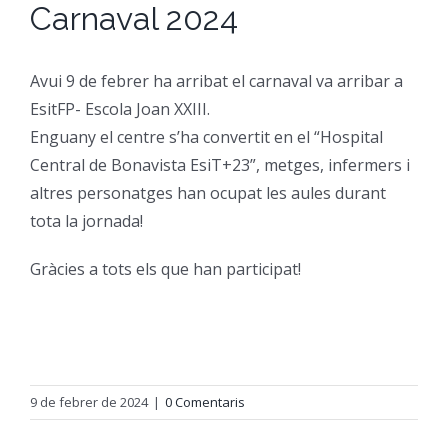
Carnaval 2024
CFGM Manteniment Electr
CFGS Administració i Finan
Formació Ocupacional
Acreditació de competències
Avui 9 de febrer ha arribat el carnaval va arribar a
CFGS Comerç Internaciona
CP Operacions auxiliars d
Beques
Notícies
EsitFP- Escola Joan XXIII.
Enguany el centre s’ha convertit en el “Hospital
CFGS Màrqueting i Publicit
Borsa de Treball
Qui Som
Central de Bonavista EsiT+23”, metges, infermers i
altres personatges han ocupat les aules durant
CFGS Sistemes Electrotècni
tota la jornada!
Catàleg de serveis
On Som
Gràcies a tots els que han participat!
CFGS Assistència a la Dire
Certificació d’idiomes
Instal·lacions
CFGS Gestió de vendes i e
Estada a l’empresa
Contacte
9 de febrer de 2024
|
0 Comentaris
CFGS Desenvolupament d’a
Mobilitat | Erasmus +