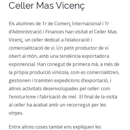
Celler Mas Vicenç
CFGM Manteniment Electr
CFGS Administració i Finan
Formació Ocupacional
Acreditació de competències
Els alumnes de 1r de Comerç Internacional i 1r
CFGS Comerç Internaciona
CP Operacions auxiliars d
Beques
Notícies
d’Administració i Finances han visitat el Celler Mas
Vicenç, un celler dedicat a l’elaboració i
CFGS Màrqueting i Publicit
Borsa de Treball
Qui Som
comercialització de vi. Un petit productor de vi
obert al món, amb una tendència exportadora
CFGS Sistemes Electrotècni
exponencial. Han conegut de primera mà, a més de
Catàleg de serveis
On Som
la pròpia producció vinícola, com es comercialitzen,
gestionen i tramiten expedicions d’exportació, i
CFGS Assistència a la Dire
Certificació d’idiomes
Instal·lacions
altres activitats desenvolupades pel celler: com
l’enoturisme i fabricació de mel. El final de la visita
CFGS Gestió de vendes i e
Estada a l’empresa
Contacte
al celler ha acabat amb un recorregut per les
vinyes.
CFGS Desenvolupament d’a
Mobilitat | Erasmus +
Entre altres coses també ens expliquen les