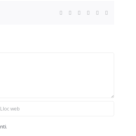
Facebook
Twitter
Reddit
LinkedIn
WhatsApp
Email
nti.