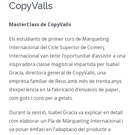
CopyValls
CFGM Manteniment Electr
CFGS Administració i Finan
Formació Ocupacional
Acreditació de competències
MasterClass de CopyValls
CFGS Comerç Internaciona
CP Operacions auxiliars d
Beques
Notícies
Els estudiants de primer curs de Màrqueting
CFGS Màrqueting i Publicit
Borsa de Treball
Qui Som
Internacional del Cicle Superior de Comerç
Internacional van tenir l’oportunitat d’assistir a una
inspiradora classe magistral impartida per Isabel
CFGS Sistemes Electrotècni
Catàleg de serveis
On Som
Gracia, directora general de CopyValls, una
empresa familiar de Reus amb més de trenta anys
CFGS Assistència a la Dire
Certificació d’idiomes
Instal·lacions
d’experiència en la fabricació d’envasos de paper,
com gots i cons per a gelats.
CFGS Gestió de vendes i e
Estada a l’empresa
Contacte
Durant la sessió, Isabel Gracia va explicar en detall
com elaborar un Pla de Màrqueting Internacional i
CFGS Desenvolupament d’a
Mobilitat | Erasmus +
va posar èmfasi en l’adaptació del producte a