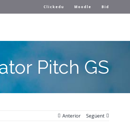
Clickedu
Moodle
Bid
ator Pitch GS
Anterior
Següent