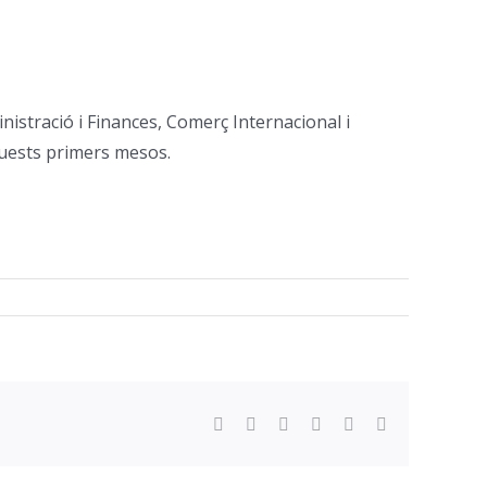
nistració i Finances, Comerç Internacional i
aquests primers mesos.
Facebook
Twitter
Reddit
LinkedIn
WhatsApp
Email