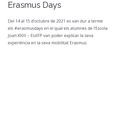
Erasmus Days
CFGM Manteniment Electr
CFGS Administració i Finan
Formació Ocupacional
Acreditació de competències
Del 14 al 15 d’octubre de 2021 es van dur a terme
CFGS Comerç Internaciona
CP Operacions auxiliars d
Beques
Notícies
els #erasmusdays en el qual els alumnes de l’Escola
Joan XXIII – EsitFP van poder explicar la seva
CFGS Màrqueting i Publicit
Borsa de Treball
Qui Som
experiència en la seva mobilitat Erasmus.
CFGS Sistemes Electrotècni
Catàleg de serveis
On Som
CFGS Assistència a la Dire
Certificació d’idiomes
Instal·lacions
CFGS Gestió de vendes i e
Estada a l’empresa
Contacte
CFGS Desenvolupament d’a
Mobilitat | Erasmus +