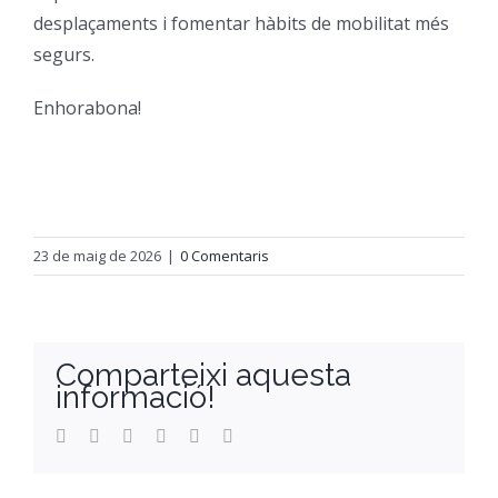
desplaçaments i fomentar hàbits de mobilitat més
Orientació
segurs.
Enhorabona!
23 de maig de 2026
|
0 Comentaris
Comparteixi aquesta
informació!
Facebook
Twitter
Reddit
LinkedIn
WhatsApp
Email