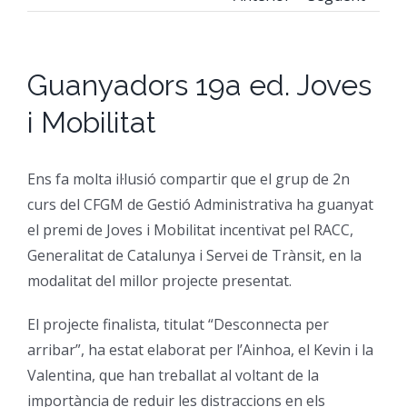
CFGM Manteniment Electr
CFGS Administració i Finan
Formació Ocupacional
Acreditació de competències
Guanyadors 19a ed. Joves
CFGS Comerç Internaciona
CP Operacions auxiliars d
Beques
Notícies
i Mobilitat
CFGS Màrqueting i Publicit
Borsa de Treball
Qui Som
Ens fa molta il·lusió compartir que el grup de 2n
CFGS Sistemes Electrotècni
Catàleg de serveis
On Som
curs del CFGM de Gestió Administrativa ha guanyat
el premi de Joves i Mobilitat incentivat pel RACC,
Generalitat de Catalunya i Servei de Trànsit, en la
CFGS Assistència a la Dire
Certificació d’idiomes
Instal·lacions
modalitat del millor projecte presentat.
CFGS Gestió de vendes i e
Estada a l’empresa
Contacte
El projecte finalista, titulat “Desconnecta per
arribar”, ha estat elaborat per l’Ainhoa, el Kevin i la
Valentina, que han treballat al voltant de la
CFGS Desenvolupament d’a
Mobilitat | Erasmus +
importància de reduir les distraccions en els