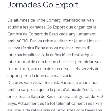
Jornades Go Export
CFGM Manteniment Electr
CFGS Administració i Finan
Formació Ocupacional
Acreditació de competències
Els alumnes de 1r de Comerç Internacional van
CFGS Comerç Internaciona
CP Operacions auxiliars d
Beques
Notícies
acudir a les jornades Go Export que organitza la
Cambra de Comerç de Reus cada any juntament
CFGS Màrqueting i Publicit
Borsa de Treball
Qui Som
amb ACCIÓ. Ens va rebre el director Jaume Llosas i
la seva tècnica Elena ens va explicar temes d’
CFGS Sistemes Electrotècni
internacionalització, la definició de l’estratègia
Catàleg de serveis
On Som
interncional de com fer un check list per iniciar-se a
l’exportació, així com dels recursos i els serveis de
CFGS Assistència a la Dire
Certificació d’idiomes
Instal·lacions
suport per a la internacionalització.
Després vam visitar les instal·lacions trobant-nos
CFGS Gestió de vendes i e
Estada a l’empresa
Contacte
amb la sorpresa que a la part d’abaix de l’edifici era
on es feia la llotja de Reus i té una antiguitat de 700
anys. Actualment es fa tot telemàticament i es fixen
CFGS Desenvolupament d’a
Mobilitat | Erasmus +
els preus de referència de productes com l’avellana,