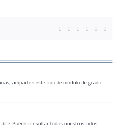
Facebook
Twitter
Reddit
LinkedIn
WhatsApp
Email
arias, ¿imparten este tipo de módulo de grado
 dice. Puede consultar todos nuestros ciclos