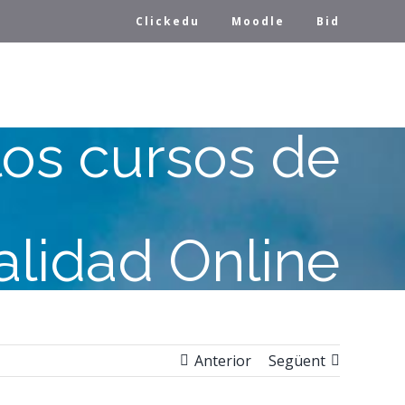
Clickedu
Moodle
Bid
los cursos de
lidad Online
Anterior
Següent