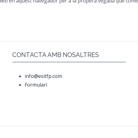
oc web en aquest navegador per a la propera vegada que come
CONTACTA AMB NOSALTRES
info@esitfp.com
Formulari