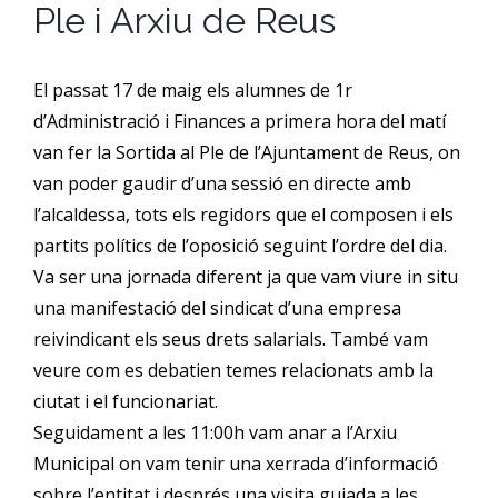
Ple i Arxiu de Reus
CFGM Manteniment Electr
CFGS Administració i Finan
Formació Ocupacional
Acreditació de competències
El passat 17 de maig els alumnes de 1r
CFGS Comerç Internaciona
CP Operacions auxiliars d
Beques
Notícies
d’Administració i Finances a primera hora del matí
van fer la Sortida al Ple de l’Ajuntament de Reus, on
CFGS Màrqueting i Publicit
Borsa de Treball
Qui Som
van poder gaudir d’una sessió en directe amb
l’alcaldessa, tots els regidors que el composen i els
CFGS Sistemes Electrotècni
partits polítics de l’oposició seguint l’ordre del dia.
Catàleg de serveis
On Som
Va ser una jornada diferent ja que vam viure in situ
una manifestació del sindicat d’una empresa
CFGS Assistència a la Dire
Certificació d’idiomes
Instal·lacions
reivindicant els seus drets salarials. També vam
veure com es debatien temes relacionats amb la
CFGS Gestió de vendes i e
Estada a l’empresa
Contacte
ciutat i el funcionariat.
Seguidament a les 11:00h vam anar a l’Arxiu
Municipal on vam tenir una xerrada d’informació
CFGS Desenvolupament d’a
Mobilitat | Erasmus +
sobre l’entitat i després una visita guiada a les