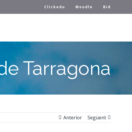
Clickedu
Moodle
Bid
 de Tarragona
Anterior
Següent