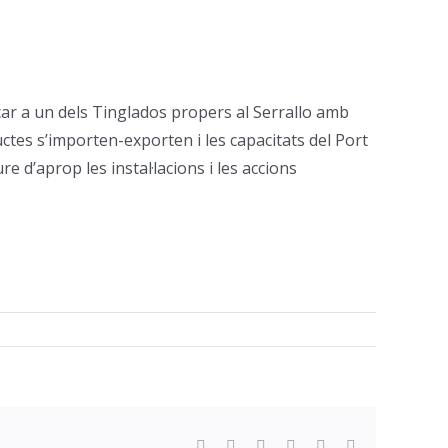
çar a un dels Tinglados propers al Serrallo amb
ctes s’importen-exporten i les capacitats del Port
d’aprop les instal·lacions i les accions
Facebook
Twitter
Reddit
LinkedIn
WhatsApp
Email