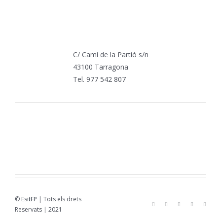
C/ Camí de la Partió s/n
43100 Tarragona
Tel. 977 542 807
©
EsitFP
| Tots els drets
Reservats | 2021