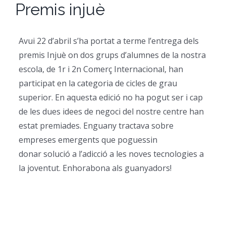
Premis injuè
CFGM Manteniment Electr
CFGS Administració i Finan
Formació Ocupacional
Acreditació de competències
Avui 22 d’abril s’ha portat a terme l’entrega dels
CFGS Comerç Internaciona
CP Operacions auxiliars d
Beques
Notícies
premis Injuè on dos grups d’alumnes de la nostra
escola, de 1r i 2n Comerç Internacional, han
CFGS Màrqueting i Publicit
Borsa de Treball
Qui Som
participat en la categoria de cicles de grau
superior. En aquesta edició no ha pogut ser i cap
CFGS Sistemes Electrotècni
de les dues idees de negoci del nostre centre han
Catàleg de serveis
On Som
estat premiades. Enguany tractava sobre
empreses emergents que poguessin
CFGS Assistència a la Dire
Certificació d’idiomes
Instal·lacions
donar solució a l’adicció a les noves tecnologies a
la joventut. Enhorabona als guanyadors!
CFGS Gestió de vendes i e
Estada a l’empresa
Contacte
CFGS Desenvolupament d’a
Mobilitat | Erasmus +