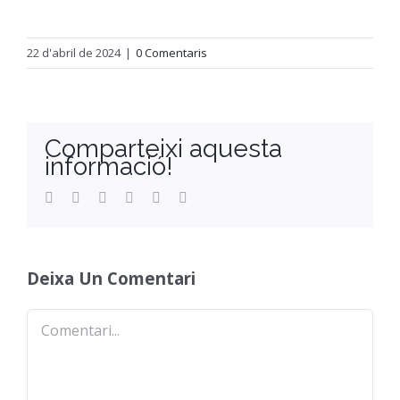
Orientació
22 d'abril de 2024
|
0 Comentaris
Comparteixi aquesta
informació!
Facebook
Twitter
Reddit
LinkedIn
WhatsApp
Email
Deixa Un Comentari
Comentari