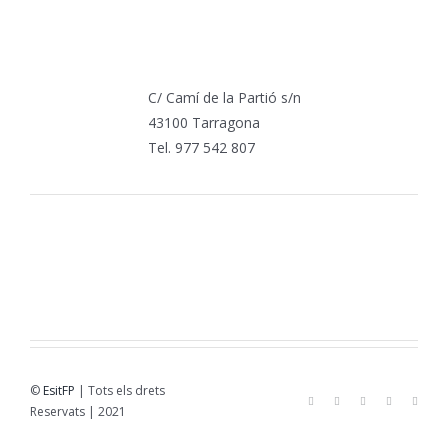
C/ Camí de la Partió s/n
43100 Tarragona
Tel. 977 542 807
©
EsitFP
| Tots els drets
Reservats | 2021