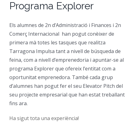
Programa Explorer
CFGM Manteniment Electr
CFGS Administració i Finan
Formació Ocupacional
Acreditació de competències
Els alumnes de 2n d’Administració i Finances i 2n
CFGS Comerç Internaciona
CP Operacions auxiliars d
Beques
Notícies
Comerç Internacional han pogut conèixer de
primera mà totes les tasques que realitza
CFGS Màrqueting i Publicit
Borsa de Treball
Qui Som
Tarragona Impulsa tant a nivell de búsqueda de
feina, com a nivell d’emprenedoria i apuntar-se al
CFGS Sistemes Electrotècni
programa Explorer que ofereix l’entitat com a
Catàleg de serveis
On Som
oportunitat emprenedora. També cada grup
d’alumnes han pogut fer el seu Elevator Pitch del
CFGS Assistència a la Dire
Certificació d’idiomes
Instal·lacions
seu projecte empresarial que han estat treballant
fins ara.
CFGS Gestió de vendes i e
Estada a l’empresa
Contacte
Ha sigut tota una experiència!
CFGS Desenvolupament d’a
Mobilitat | Erasmus +