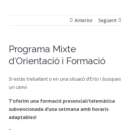
CFGM Manteniment Electr
CFGS Administració i Finan
Formació Ocupacional
Acreditació de competències
Anterior
Següent
CFGS Comerç Internaciona
CP Operacions auxiliars d
Beques
Notícies
CFGS Màrqueting i Publicit
Borsa de Treball
Qui Som
Programa Mixte
d’Orientació i Formació
CFGS Sistemes Electrotècni
Catàleg de serveis
On Som
Si estàs treballant o en una situacó d’Erto i busques
CFGS Assistència a la Dire
Certificació d’idiomes
Instal·lacions
un canvi.
T’oferim una formació presencial/telemàtica
CFGS Gestió de vendes i e
Estada a l’empresa
Contacte
subvencionada d’una setmana amb horaris
adaptables!
CFGS Desenvolupament d’a
Mobilitat | Erasmus +