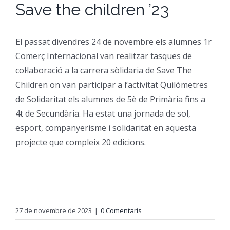
Save the children ’23
CFGM Manteniment Electr
CFGS Administració i Finan
Formació Ocupacional
Acreditació de competències
El passat divendres 24 de novembre els alumnes 1r
CFGS Comerç Internaciona
CP Operacions auxiliars d
Beques
Notícies
Comerç Internacional van realitzar tasques de
col·laboració a la carrera sòlidaria de Save The
CFGS Màrqueting i Publicit
Borsa de Treball
Qui Som
Children on van participar a l’activitat Quilòmetres
de Solidaritat els alumnes de 5è de Primària fins a
CFGS Sistemes Electrotècni
4t de Secundària. Ha estat una jornada de sol,
Catàleg de serveis
On Som
esport, companyerisme i solidaritat en aquesta
projecte que compleix 20 edicions.
CFGS Assistència a la Dire
Certificació d’idiomes
Instal·lacions
CFGS Gestió de vendes i e
Estada a l’empresa
Contacte
27 de novembre de 2023
|
0 Comentaris
CFGS Desenvolupament d’a
Mobilitat | Erasmus +