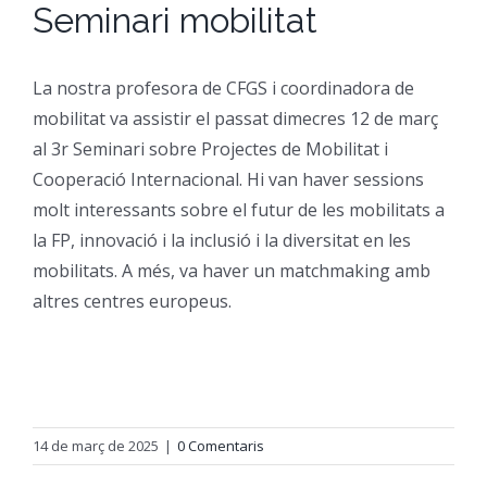
Seminari mobilitat
CFGM Manteniment Electr
CFGS Administració i Finan
Formació Ocupacional
Acreditació de competències
La nostra profesora de CFGS i coordinadora de
CFGS Comerç Internaciona
CP Operacions auxiliars d
Beques
Notícies
mobilitat va assistir el passat dimecres 12 de març
al 3r Seminari sobre Projectes de Mobilitat i
CFGS Màrqueting i Publicit
Borsa de Treball
Qui Som
Cooperació Internacional. Hi van haver sessions
molt interessants sobre el futur de les mobilitats a
CFGS Sistemes Electrotècni
la FP, innovació i la inclusió i la diversitat en les
Catàleg de serveis
On Som
mobilitats. A més, va haver un matchmaking amb
altres centres europeus.
CFGS Assistència a la Dire
Certificació d’idiomes
Instal·lacions
CFGS Gestió de vendes i e
Estada a l’empresa
Contacte
14 de març de 2025
|
0 Comentaris
CFGS Desenvolupament d’a
Mobilitat | Erasmus +