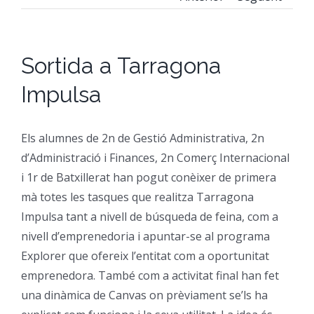
CFGM Manteniment Electr
CFGS Administració i Finan
Formació Ocupacional
Acreditació de competències
Sortida a Tarragona
CFGS Comerç Internaciona
CP Operacions auxiliars d
Beques
Notícies
Impulsa
CFGS Màrqueting i Publicit
Borsa de Treball
Qui Som
Els alumnes de 2n de Gestió Administrativa, 2n
CFGS Sistemes Electrotècni
Catàleg de serveis
On Som
d’Administració i Finances, 2n Comerç Internacional
i 1r de Batxillerat han pogut conèixer de primera
mà totes les tasques que realitza Tarragona
CFGS Assistència a la Dire
Certificació d’idiomes
Instal·lacions
Impulsa tant a nivell de búsqueda de feina, com a
nivell d’emprenedoria i apuntar-se al programa
CFGS Gestió de vendes i e
Estada a l’empresa
Contacte
Explorer que ofereix l’entitat com a oportunitat
emprenedora. També com a activitat final han fet
CFGS Desenvolupament d’a
Mobilitat | Erasmus +
una dinàmica de Canvas on prèviament se’ls ha