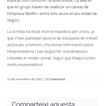
explicat com funciona i la seva utilitat. La idea és
que en grups havien de realitzar un canvas de
Orientació
l’empresa Netflix i entre tots veure el seu model de
negoci.
La sortida ha estat molt enriquidora per a tots, ja
que s’han plantejat opcions de búsqueda de treball
activa per a tothom, s’ha donat informació sobre
l’emprenedoria i han pogut fer una dinàmica i
treballar el model canvas. Segur que d’aquí surten
molts emprenedors!
23 de novembre de 2022
|
0 Comentaris
Comparteixi aquesta