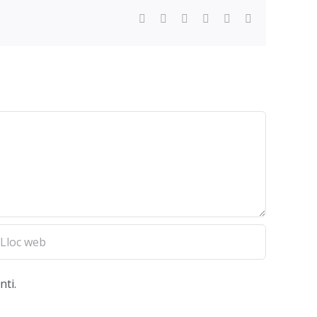
Facebook
Twitter
Reddit
LinkedIn
WhatsApp
Email
nti.