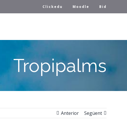
Clickedu
Moodle
Bid
Tropipalms
Anterior
Següent