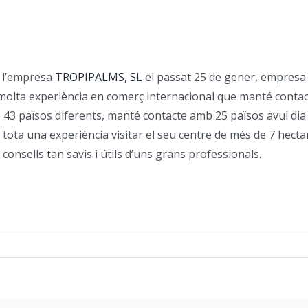
t l’empresa
TROPIPALMS, SL
el passat 25 de gener, empresa 
molta experiència en comerç internacional que manté contact
43 països diferents, manté contacte amb 25 països avui dia i
 tota una experiència visitar el seu centre de més de 7 hect
consells tan savis i útils d’uns grans professionals.