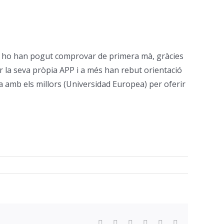
iFP ho han pogut comprovar de primera mà, gràcies
ar la seva pròpia APP i a més han rebut orientació
a amb els millors (Universidad Europea) per oferir
Facebook
Twitter
Reddit
LinkedIn
WhatsApp
Email