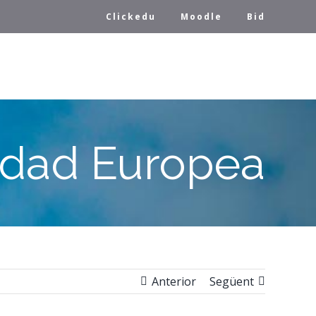
Clickedu
Moodle
Bid
idad Europea
Anterior
Següent