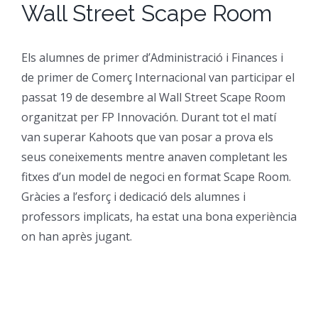
Wall Street Scape Room
CFGM Manteniment Electr
CFGS Administració i Finan
Formació Ocupacional
Acreditació de competències
Els alumnes de primer d’Administració i Finances i
CFGS Comerç Internaciona
CP Operacions auxiliars d
Beques
Notícies
de primer de Comerç Internacional van participar el
passat 19 de desembre al Wall Street Scape Room
CFGS Màrqueting i Publicit
Borsa de Treball
Qui Som
organitzat per FP Innovación. Durant tot el matí
van superar Kahoots que van posar a prova els
CFGS Sistemes Electrotècni
seus coneixements mentre anaven completant les
Catàleg de serveis
On Som
fitxes d’un model de negoci en format Scape Room.
Gràcies a l’esforç i dedicació dels alumnes i
CFGS Assistència a la Dire
Certificació d’idiomes
Instal·lacions
professors implicats, ha estat una bona experiència
on han après jugant.
CFGS Gestió de vendes i e
Estada a l’empresa
Contacte
CFGS Desenvolupament d’a
Mobilitat | Erasmus +