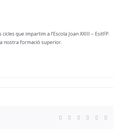
cicles que impartim a l’Escola Joan XXIII – EsitFP.
la nostra formació superior.
Facebook
Twitter
Reddit
LinkedIn
WhatsApp
Email