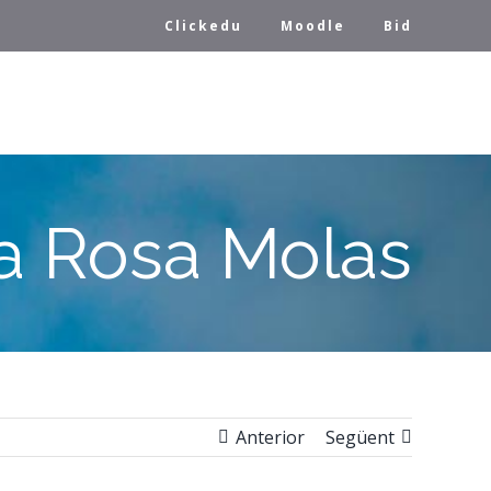
Clickedu
Moodle
Bid
ia Rosa Molas
Anterior
Següent