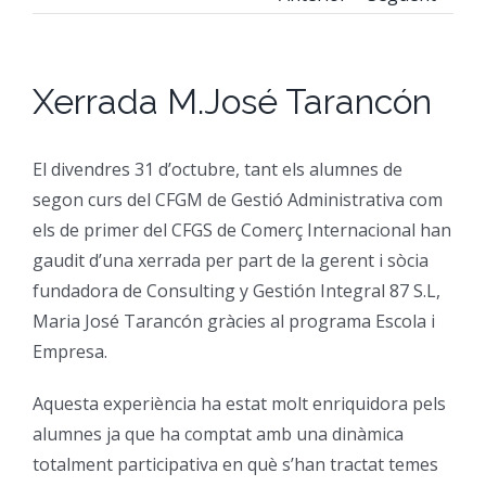
CFGM Manteniment Electr
CFGS Administració i Finan
Formació Ocupacional
Acreditació de competències
Xerrada M.José Tarancón
CFGS Comerç Internaciona
CP Operacions auxiliars d
Beques
Notícies
CFGS Màrqueting i Publicit
Borsa de Treball
Qui Som
El divendres 31 d’octubre, tant els alumnes de
segon curs del CFGM de Gestió Administrativa com
els de primer del CFGS de Comerç Internacional han
CFGS Sistemes Electrotècni
Catàleg de serveis
On Som
gaudit d’una xerrada per part de la gerent i sòcia
fundadora de Consulting y Gestión Integral 87 S.L,
CFGS Assistència a la Dire
Certificació d’idiomes
Instal·lacions
Maria José Tarancón gràcies al programa Escola i
Empresa.
CFGS Gestió de vendes i e
Estada a l’empresa
Contacte
Aquesta experiència ha estat molt enriquidora pels
alumnes ja que ha comptat amb una dinàmica
CFGS Desenvolupament d’a
Mobilitat | Erasmus +
totalment participativa en què s’han tractat temes