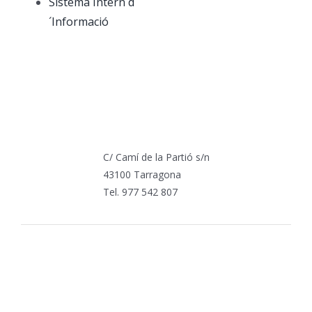
Sistema Intern d
´Informació
C/ Camí de la Partió s/n
43100 Tarragona
Tel. 977 542 807