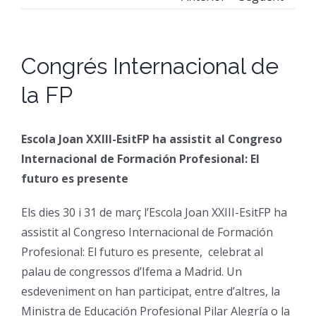
CFGM Manteniment Electr
CFGS Administració i Finan
Formació Ocupacional
Acreditació de competències
Congrés Internacional de
CFGS Comerç Internaciona
CP Operacions auxiliars d
Beques
Notícies
la FP
CFGS Màrqueting i Publicit
Borsa de Treball
Qui Som
Escola Joan XXIII-EsitFP ha assistit al Congreso
CFGS Sistemes Electrotècni
Catàleg de serveis
On Som
Internacional de Formación Profesional: El
futuro es presente
CFGS Assistència a la Dire
Certificació d’idiomes
Instal·lacions
Els dies 30 i 31 de març l’Escola Joan XXIII-EsitFP ha
assistit al Congreso Internacional de Formación
CFGS Gestió de vendes i e
Estada a l’empresa
Contacte
Profesional: El futuro es presente, celebrat al
palau de congressos d’Ifema a Madrid. Un
esdeveniment on han participat, entre d’altres, la
CFGS Desenvolupament d’a
Mobilitat | Erasmus +
Ministra de Educación Profesional Pilar Alegría o la