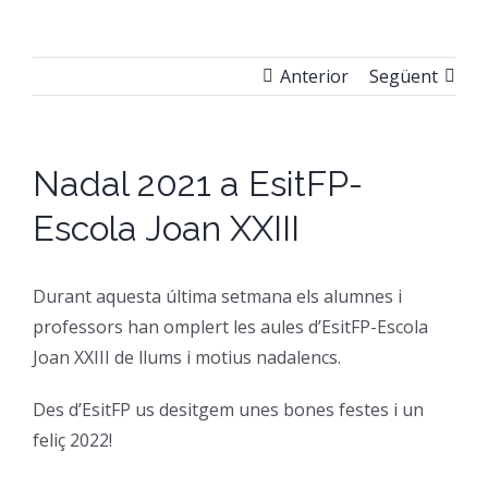
CFGM Manteniment Electr
CFGS Administració i Finan
Formació Ocupacional
Acreditació de competències
Anterior
Següent
CFGS Comerç Internaciona
CP Operacions auxiliars d
Beques
Notícies
CFGS Màrqueting i Publicit
Borsa de Treball
Qui Som
Nadal 2021 a EsitFP-
Escola Joan XXIII
CFGS Sistemes Electrotècni
Catàleg de serveis
On Som
Durant aquesta última setmana els alumnes i
CFGS Assistència a la Dire
Certificació d’idiomes
Instal·lacions
professors han omplert les aules d’EsitFP-Escola
Joan XXIII de llums i motius nadalencs.
CFGS Gestió de vendes i e
Estada a l’empresa
Contacte
Des d’EsitFP us desitgem unes bones festes i un
feliç 2022!
CFGS Desenvolupament d’a
Mobilitat | Erasmus +