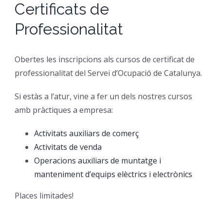
Certificats de
CFGM Manteniment Electr
CFGS Administració i Finan
Formació Ocupacional
Acreditació de competències
Professionalitat
CFGS Comerç Internaciona
CP Operacions auxiliars d
Beques
Notícies
Obertes les inscripcions als cursos de certificat de
professionalitat del Servei d’Ocupació de Catalunya.
CFGS Màrqueting i Publicit
Borsa de Treball
Qui Som
Si estàs a l’atur, vine a fer un dels nostres cursos
CFGS Sistemes Electrotècni
Catàleg de serveis
On Som
amb pràctiques a empresa:
Activitats auxiliars de comerç
CFGS Assistència a la Dire
Certificació d’idiomes
Instal·lacions
Activitats de venda
Operacions auxiliars de muntatge i
CFGS Gestió de vendes i e
Estada a l’empresa
Contacte
manteniment d’equips elèctrics i electrònics
Places limitades!
CFGS Desenvolupament d’a
Mobilitat | Erasmus +