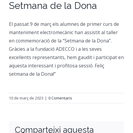
Setmana de la Dona
CFGM Manteniment Electr
CFGS Administració i Finan
Formació Ocupacional
Acreditació de competències
El passat 9 de març els alumnes de primer curs de
CFGS Comerç Internaciona
CP Operacions auxiliars d
Beques
Notícies
manteniment electromecànic han assistit al taller
en commemoració de la “Setmana de la Dona”.
CFGS Màrqueting i Publicit
Borsa de Treball
Qui Som
Gràcies a la fundació ADECCO i a les seves
excel·lents representants, hem gaudit i participat en
CFGS Sistemes Electrotècni
aquesta interessant i profitosa sessió. Feliç
Catàleg de serveis
On Som
setmana de la Dona!”
CFGS Assistència a la Dire
Certificació d’idiomes
Instal·lacions
10 de març de 2023
|
0 Comentaris
CFGS Gestió de vendes i e
Estada a l’empresa
Contacte
CFGS Desenvolupament d’a
Mobilitat | Erasmus +
Comparteixi aquesta